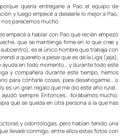
porque quería entregarle a Pao el equipo de
ción y luego empecé a desearle lo mejor a Pao,
ue nos parecemos mucho.
onces empecé a hablar con Pao que recién empezó
proveche, que se mantenga firme en lo que cree y
l subcentro), es el único hombre que trabaja con
rendí a quererlo a pesar que es de la Liga (jaja),
 y ayuda en todo momento… y durante todo este
i amiga y compañera durante este tiempo, hemos
ultorio para contarle cosas, para desahogarme… o
ly es un gran regalo que me dio este año rural…
e ayudó siempre. Entonces… llorábamos mucho,
opia que se queda en otra persona a la que has
doctoras y odontólogas, pero habían tenido una
ue llevaré conmigo, entre ellos estas fotos con