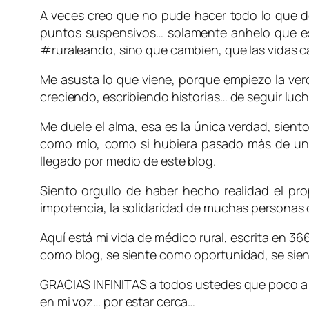
A veces creo que no pude hacer todo lo que d
puntos suspensivos… solamente anhelo que es
#ruraleando, sino que cambien, que las vidas c
Me asusta lo que viene, porque empiezo la verd
creciendo, escribiendo historias… de seguir luc
Me duele el alma, esa es la única verdad, sient
como mío, como si hubiera pasado más de un 
llegado por medio de este blog.
Siento orgullo de haber hecho realidad el propó
impotencia, la solidaridad de muchas personas
Aquí está mi vida de médico rural, escrita en 3
como blog, se siente como oportunidad, se sien
GRACIAS INFINITAS a todos ustedes que poco a po
en mi voz… por estar cerca…