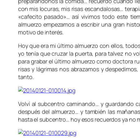
preparándonos la comida… recuerdo cuando ll
con mis locuras, mis risas escandalosas… terap
«cafecito pasado»… así vivimos todo este t
almuerzo empezamos a escribir una gran histor
motivo de interés.
Hoy que era mi último almuerzo con ellos, todos
yo tenía que cruzar la puerta, para talvez no 
para grabar el último almuerzo como doctora rur
risas y lágrimas nos abrazamos y despedimos, l
tanto.
Volví al subcentro caminando… y guardando c
después del almuerzo… y también las mañanas
hasta el subcentro… hoy esos recuerdos ya no m