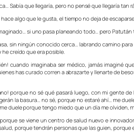
nca… Sabía que llegaría, pero no pensé que llegaría tan r
ace algo que le gusta, el tiempo no deja de escaparse
s imaginado… si uno pasa planeando todo… pero Patután t
e casa, sin ningún conocido cerca… labrando camino par
 he creído que era posible.
én! cuando imaginaba ser médico, jamás imaginé que ser
uienes has curado corren a abrazarte y llenarte de beso
no! porque no sé qué pasará luego, con mi gente de P
ogerán la basura… no sé, porque no estaré ahí… me duel
me duele porque tengo miedo que un día me olviden, mi
… porque se viene un centro de salud nuevo e innova
salud, porque tendrán personas que las guien, porque e