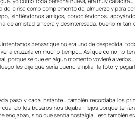
egué, yo como toda persona nueva, era muy calladita
ia de la risa como complemento del almuerzo y para cer
iempo, sintiéndonos amigos, conociéndonos, apoyán
ia de amistad sincera y desinteresada, bueno ni tan 
 intentamos pensar que no era uno de despedida, todo 
volver a cruzarla en mucho tiempo… Así que como no t
al, porque sé que en algún momento vovleré a verlos… 
uego les dije que sería bueno ampliar la foto y pega
ada paso y cada instante… también recordaba los pr
 cuando los buseros nos dejaban lejos porque tenían
e enojaban, sino que sentía nostalgia… eso también era