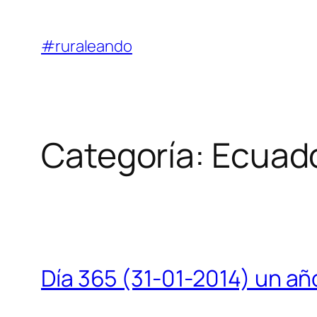
Saltar
al
#ruraleando
contenido
Categoría:
Ecuad
Día 365 (31-01-2014) un a