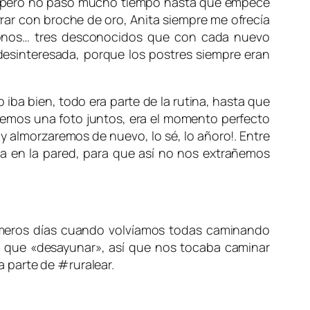
… pero no pasó mucho tiempo hasta que empecé
rar con broche de oro, Anita siempre me ofrecía
donos… tres desconocidos que con cada nuevo
desinteresada, porque los postres siempre eran
iba bien, todo era parte de la rutina, hasta que
enemos una foto juntos, era el momento perfecto
y almorzaremos de nuevo, lo sé, lo añoro!. Entre
rla en la pared, para que así no nos extrañemos
imeros días cuando volvíamos todas caminando
 que «desayunar», así que nos tocaba caminar
 parte de #ruralear.