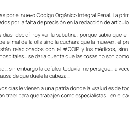
 por el nuevo Código Orgánico Integral Penal. La pri
 por la falta de precisión en la redacción de artículos
as, decidí hoy ver la sabatina, porque sabía que el p
el mal de la olla sino la cuchara que la mueve», el p
están relacionados con el #COIP y los médicos, sino
s hospitales… se daría cuenta que las cosas no son com
dad… sin embargo la cefalea todavía me persigue… a ve
causa de que duele la cabeza…
vos días le vienen a una patria donde la «salud es de t
 traer para que trabajen como especialistas… en el ca