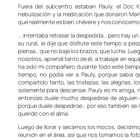
Fuera del subcentro estaban Pauly, el Doc 
nebulización y la medicación que donaron Marí
que realmente es bien chévere y nos conocemo
… intentaba retrasar la despedida… pero hay un
su rural, le dije que disfrute este tiempo a pe
piensa… que no baje los brazos, que luche. Lueg
nosotros, aprendí tanto de él, a trabajar en equi
ha sido mi compañero durante todo este tiemp
tiempo, no podía ver a Pauly, porque sabía qu
compartido tanto, las tristezas, las alegrías, 
solamente para descansar. Pauly es mi amiga, n
entonces duele mucho despedirse de alguien 
porque duele despedirse… por eso también se l
querido con el alma.
Luego de llorar y secarnos los mocos, decidim
reunión en el área, así que nos tomamos la fot