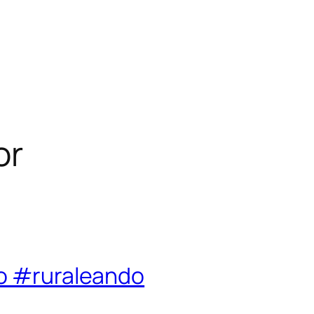
or
ño #ruraleando