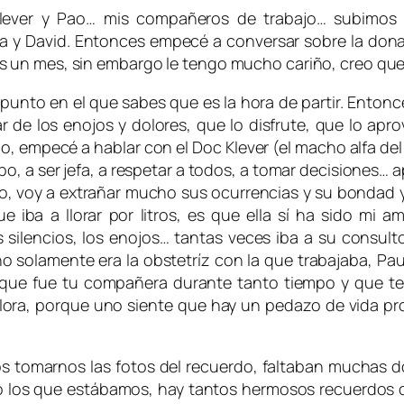
Klever y Pao… mis compañeros de trabajo… subimos 
a y David. Entonces empecé a conversar sobre la dona
s un mes, sin embargo le tengo mucho cariño, creo q
 punto en el que sabes que es la hora de partir. Ent
sar de los enojos y dolores, que lo disfrute, que lo a
o, empecé a hablar con el Doc Klever (el macho alfa de
po, a ser jefa, a respetar a todos, a tomar decisiones… ap
o, voy a extrañar mucho sus ocurrencias y su bondad
e iba a llorar por litros, es que ella sí ha sido m
los silencios, los enojos… tantas veces iba a su cons
o solamente era la obstetríz con la que trabajaba, Pau
que fue tu compañera durante tanto tiempo y que t
lora, porque uno siente que hay un pedazo de vida pr
os tomarnos las fotos del recuerdo, faltaban muchas 
o los que estábamos, hay tantos hermosos recuerdos q