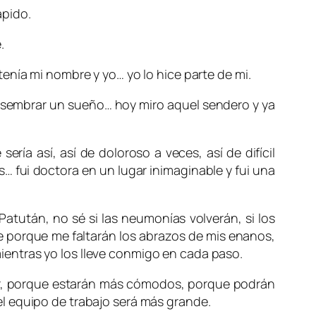
ápido.
.
enía mi nombre y yo… yo lo hice parte de mi.
a sembrar un sueño… hoy miro aquel sendero y ya
ía así, así de doloroso a veces, así de difícil
s… fui doctora en un lugar inimaginable y fui una
atután, no sé si las neumonías volverán, si los
e porque me faltarán los abrazos de mis enanos,
entras yo los lleve conmigo en cada paso.
dor, porque estarán más cómodos, porque podrán
l equipo de trabajo será más grande.