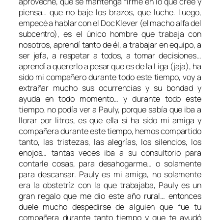
aproveche, que se mantenga firme en lo que cree y
piensa… que no baje los brazos, que luche. Luego,
empecé a hablar con el Doc Klever (el macho alfa del
subcentro), es el único hombre que trabaja con
nosotros, aprendí tanto de él, a trabajar en equipo, a
ser jefa, a respetar a todos, a tomar decisiones…
aprendí a quererlo a pesar que es de la Liga (jaja), ha
sido mi compañero durante todo este tiempo, voy a
extrañar mucho sus ocurrencias y su bondad y
ayuda en todo momento… y durante todo este
tiempo, no podía ver a Pauly, porque sabía que iba a
llorar por litros, es que ella sí ha sido mi amiga y
compañera durante este tiempo, hemos compartido
tanto, las tristezas, las alegrías, los silencios, los
enojos… tantas veces iba a su consultorio para
contarle cosas, para desahogarme… o solamente
para descansar. Pauly es mi amiga, no solamente
era la obstetríz con la que trabajaba, Pauly es un
gran regalo que me dio este año rural… entonces
duele mucho despedirse de alguien que fue tu
compañera durante tanto tiempo y que te ayudó