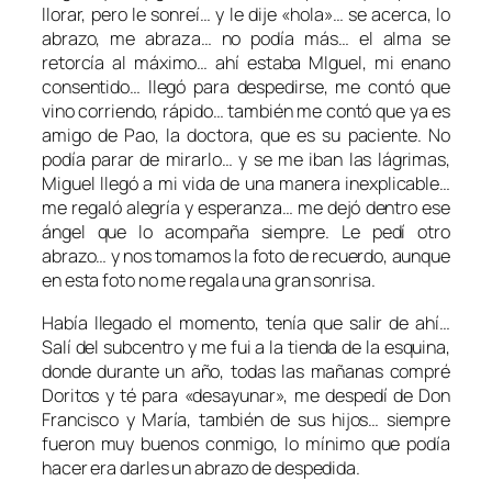
llorar, pero le sonreí… y le dije «hola»… se acerca, lo
abrazo, me abraza… no podía más… el alma se
retorcía al máximo… ahí estaba MIguel, mi enano
consentido… llegó para despedirse, me contó que
vino corriendo, rápido… también me contó que ya es
amigo de Pao, la doctora, que es su paciente. No
podía parar de mirarlo… y se me iban las lágrimas,
Miguel llegó a mi vida de una manera inexplicable…
me regaló alegría y esperanza… me dejó dentro ese
ángel que lo acompaña siempre. Le pedí otro
abrazo… y nos tomamos la foto de recuerdo, aunque
en esta foto no me regala una gran sonrisa.
Había llegado el momento, tenía que salir de ahí…
Salí del subcentro y me fui a la tienda de la esquina,
donde durante un año, todas las mañanas compré
Doritos y té para «desayunar», me despedí de Don
Francisco y María, también de sus hijos… siempre
fueron muy buenos conmigo, lo mínimo que podía
hacer era darles un abrazo de despedida.