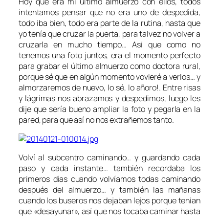
Hoy que era mi último almuerzo con ellos, todos
intentamos pensar que no era uno de despedida,
todo iba bien, todo era parte de la rutina, hasta que
yo tenía que cruzar la puerta, para talvez no volver a
cruzarla en mucho tiempo… Así que como no
tenemos una foto juntos, era el momento perfecto
para grabar el último almuerzo como doctora rural,
porque sé que en algún momento vovleré a verlos… y
almorzaremos de nuevo, lo sé, lo añoro!. Entre risas
y lágrimas nos abrazamos y despedimos, luego les
dije que sería bueno ampliar la foto y pegarla en la
pared, para que así no nos extrañemos tanto.
Volví al subcentro caminando… y guardando cada
paso y cada instante… también recordaba los
primeros días cuando volvíamos todas caminando
después del almuerzo… y también las mañanas
cuando los buseros nos dejaban lejos porque tenían
que «desayunar», así que nos tocaba caminar hasta