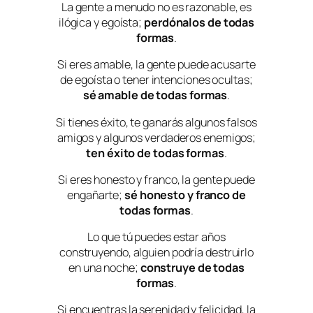
La gente a menudo no es razonable, es
ilógica y egoísta;
perdónalos de todas
formas
.
Si eres amable, la gente puede acusarte
de egoísta o tener intenciones ocultas;
sé amable de todas formas
.
Si tienes éxito, te ganarás algunos falsos
amigos y algunos verdaderos enemigos;
ten éxito de todas formas
.
Si eres honesto y franco, la gente puede
engañarte;
sé honesto y franco de
todas formas
.
Lo que tú puedes estar años
construyendo, alguien podría destruirlo
en una noche;
construye de todas
formas
.
Si encuentras la serenidad y felicidad, la