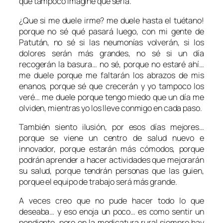
que tampoco imaginé que sería.
¿Que si me duele irme? me duele hasta el tuétano!
porque no sé qué pasará luego, con mi gente de
Patután, no sé si las neumonías volverán, si los
dolores serán más grandes, no sé si un día
recogerán la basura… no sé, porque no estaré ahí…
me duele porque me faltarán los abrazos de mis
enanos, porque sé que crecerán y yo tampoco los
veré… me duele porque tengo miedo que un día me
olviden, mientras yo los lleve conmigo en cada paso.
También siento ilusión, por esos días mejores…
porque se viene un centro de salud nuevo e
innovador, porque estarán más cómodos, porque
podrán aprender a hacer actividades que mejorarán
su salud, porque tendrán personas que las guien,
porque el equipo de trabajo será más grande.
A veces creo que no pude hacer todo lo que
deseaba… y eso enoja un poco… es como sentir un
pendiente, pero en la medicatura rural siempre hay