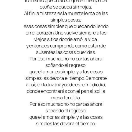
lo mismo que un árbol que en tiempo de
otoño se queda sin hojas.
Al fin la tristeza es la muerte lenta de las
simples cosas,
esas cosas simples que quedan doliendo
en el corazón.Uno vuelve siempre a los
viejos sitios donde amó la vida,
y entonces comprende como están de
ausentes las cosas queridas.
Por eso muchacho no partas ahora
soñando el regreso,
que el amor es simple, y a las cosas
simples las devora el tiempo.Demórate
aquí, en la luz mayor de este mediodía,
donde encontrarás con el pan al sol la
mesa tendida.
Por eso muchacho no partas ahora
soñando el regreso,
que el amor es simple, y a las cosas
simples las devora el tiempo.