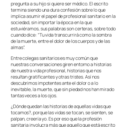
pregunta a su hijo si quiere ser médico. El escrito
termina siendo una dura confesión sobre lo que
implica asumir el papel de profesional sanitario en la
sociedad, sin importar la época en la que
estuviéramos, sus palabras son certeras, sobre todo
cuando dice: “Tu vida transcurrirá como la sombra
de la muerte, entre el dolor de los cuerpos y de las
almas”.
Entre colegas sanitarios es muy común que
nuestras conversaciones giren entorno a historias
de nuestra vida profesional, historias que nos
resultan gratificantes y otras tristes. Así nos
descubrimos impotentes ante el dolor o a lo
inevitable, la muerte, que sin piedad nos han mirado
tantas veces a los ojos.
¿Dónde quedan las historias de aquellas vidas que
tocamos?, porque las vidas se tocan, se sienten, se
palpan, creería yo. Es por eso que la profesión
sanitaria involucra más que aquello que está escrito