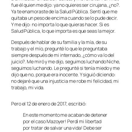
fue él quien me dijo: ya no quieres ser cirujana, ¿no?.
Ya te enamoraste de la Salud Pública. Sentí que me
quitaba un peso de encima cuando se lo pude decir.
Y me dijo: no importa lo que quieras hacer. Si es
Salud Pública, lo que importa es que seas la mejor.
Después de hablar de su familia y la mía, de su
trabajo y el mío, pregunté lo que le preguntaba
siempre después de mi internado, ¿cómo va lo del
juicio?. Me miró y me dijo, seguimos luchando Niche,
seguimos luchando. Le pregunté si tenía miedo y me
dijo que no, porque era inocente. Y siguió diciendo:
no dejaré que una injusticia me robe mi felicidad, mi
trabajo, mi vida.
Pero el 12 de enero de 2017, escribió:
En este momento me acaban de detener
por el caso Mazoyer! Perdí mi libertad
por tratar de salvar una vida! Debe ser