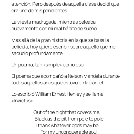
atención. Pero después de aquella clase decidí que
era uno de mis pendientes.
La vi esta madrugada, mientras peleaba
nuevamente con mi mal hábito de sueño.
Más allá de la gran historia en la que se basa la
película, hoy quiero escribir sobre aquello que me
sacudió profundamente.
Un poema, tan «simple» como eso.
El poema que acompañó a Nelson Mandela durante
todos aquellos años que estuvo en la cárcel.
Lo escribió William Ernest Henley y se llama
«Invictus».
Out of the night that covers me,
Black as the pit from pole to pole,
I thank whatever gods may be
For my unconquerable soul.