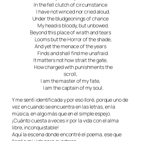
In the fell clutch of circumstance
I have not winced nor cried aloud.
Under the bludgeonings of chance
My head is bloody, but unbowed.
Beyond this place of wrath and tears
Looms but the Horror of the shade,
And yet the menace of the years
Finds and shall find me unafraid.
It matters not how strait the gate,
How charged with punishments the
scroll,
I am the master of my fate,
I am the captain of my soul.
Y me sentí identificada y por eso lloré, porque uno de
vez en cuando se encuentra en las letras, en la
música, en algo más que en el simple espejo.
¡Cuánto cuesta a veces ir por la vida con el alma
libre, inconquistable!
Aquí la escena donde encontré el poema, ese que