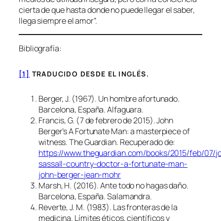
cierta de que hasta donde no puede llegar el saber,
llega siempre el amor”.
Bibliografía:
[1]
TRADUCIDO DESDE EL INGLÉS.
Berger, J. (1967).
Un hombre afortunado
.
Barcelona, España. Alfaguara.
Francis, G. (7 de febrero de 2015).
John
Berger’s A Fortunate Man: a masterpiece of
witness
. The Guardian. Recuperado de:
https://www.theguardian.com/books/2015/feb/07/j
sassall-country-doctor-a-fortunate-man-
john-berger-jean-mohr
Marsh, H. (2016).
Ante todo no hagas daño
.
Barcelona, España. Salamandra.
Reverte, J. M. (1983).
Las fronteras de la
medicina. Límites éticos, científicos y