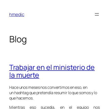
Saltar
al
hmedic
contenido
Blog
Trabajar en el ministerio de
la muerte
Hace unos meses nos convertimos en eso, en
un
hashtag
que pretendía resumir lo que somos y lo
que hacemos.
Mientras eso sucedía, en el equipo nos