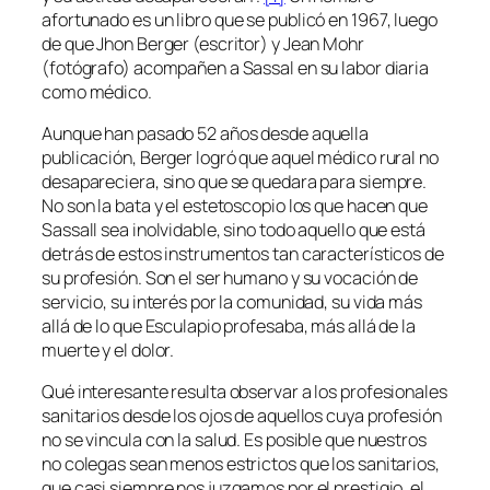
afortunado
es un libro que se publicó en 1967, luego
de que Jhon Berger (escritor) y Jean Mohr
(fotógrafo) acompañen a Sassal en su labor diaria
como médico.
Aunque han pasado 52 años desde aquella
publicación, Berger logró que aquel médico rural no
desapareciera, sino que se quedara para siempre.
No son la bata y el estetoscopio los que hacen que
Sassall sea inolvidable, sino todo aquello que está
detrás de estos instrumentos tan característicos de
su profesión. Son el ser humano y su vocación de
servicio, su interés por la comunidad, su vida más
allá de lo que Esculapio profesaba, más allá de la
muerte y el dolor.
Qué interesante resulta observar a los profesionales
sanitarios desde los ojos de aquellos cuya profesión
no se vincula con la salud. Es posible que nuestros
no colegas sean menos estrictos que los sanitarios,
que casi siempre nos juzgamos por el prestigio, el