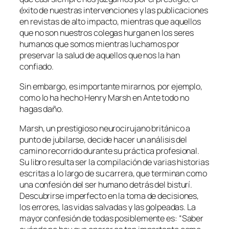
éxito de nuestras intervenciones y las publicaciones
en revistas de alto impacto, mientras que aquellos
que no son nuestros colegas hurgan en los seres
humanos que somos mientras luchamos por
preservar la salud de aquellos que nos la han
confiado.
Sin embargo, es importante mirarnos, por ejemplo,
como lo ha hecho Henry Marsh en
Ante todo no
hagas daño
.
Marsh, un prestigioso neurocirujano británico a
punto de jubilarse, decide hacer un análisis del
camino recorrido durante su práctica profesional.
Su libro resulta ser la compilación de varias historias
escritas a lo largo de su carrera, que terminan como
una confesión del ser humano detrás del bisturí.
Descubrirse imperfecto en la toma de decisiones,
los errores, las vidas salvadas y las golpeadas. La
mayor confesión de todas posiblemente es: “Saber