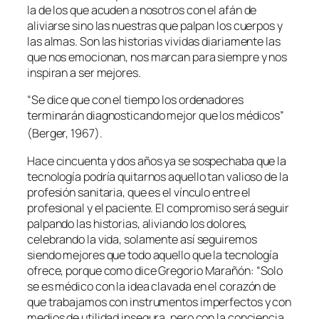
la de los que acuden a nosotros con el afán de
aliviarse sino las nuestras que palpan los cuerpos y
las almas. Son las historias vividas diariamente las
que nos emocionan, nos marcan para siempre y nos
inspiran a ser mejores.
“Se dice que con el tiempo los ordenadores
terminarán diagnosticando mejor que los médicos”
(Berger, 1967).
Hace cincuenta y dos años ya se sospechaba que la
tecnología podría quitarnos aquello tan valioso de la
profesión sanitaria, que es el vínculo entre el
profesional y el paciente. El compromiso será seguir
palpando las historias, aliviando los dolores,
celebrando la vida, solamente así seguiremos
siendo mejores que todo aquello que la tecnología
ofrece, porque como dice Gregorio Marañón: “Solo
se es médico con la idea clavada en el corazón de
que trabajamos con instrumentos imperfectos y con
medios de utilidad insegura, pero con la conciencia