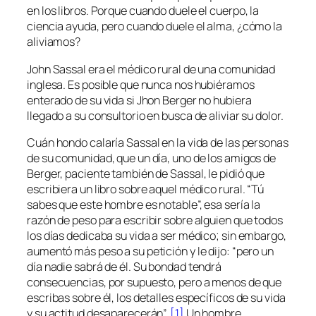
en los libros. Porque cuando duele el cuerpo, la
ciencia ayuda, pero cuando duele el alma, ¿cómo la
aliviamos?
John Sassal era el médico rural de una comunidad
inglesa. Es posible que nunca nos hubiéramos
enterado de su vida si Jhon Berger no hubiera
llegado a su consultorio en busca de aliviar su dolor.
Cuán hondo calaría Sassal en la vida de las personas
de su comunidad, que un día, uno de los amigos de
Berger, paciente también de Sassal, le pidió que
escribiera un libro sobre aquel médico rural. “Tú
sabes que este hombre es notable”, esa sería la
razón de peso para escribir sobre alguien que todos
los días dedicaba su vida a ser médico; sin embargo,
aumentó más peso a su petición y le dijo: “pero un
día nadie sabrá de él. Su bondad tendrá
consecuencias, por supuesto, pero a menos de que
escribas sobre él, los detalles específicos de su vida
y su actitud desaparecerán”.
[1]
Un hombre