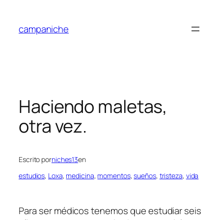
Saltar
al
campaniche
contenido
Haciendo maletas,
otra vez.
Escrito por
niches13
en
estudios
, 
Loxa
, 
medicina
, 
momentos
, 
sueños
, 
tristeza
, 
vida
Para ser médicos tenemos que estudiar seis