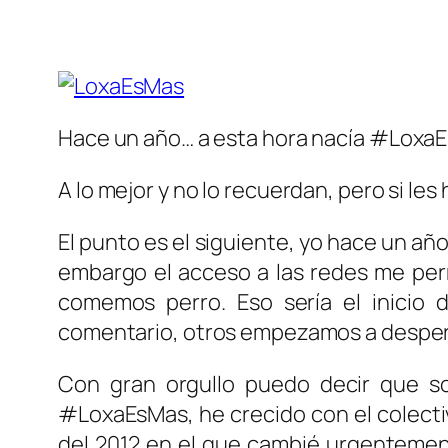
Hace un año… a esta hora nacía #LoxaE
A lo mejor y no lo recuerdan, pero si le
El punto es el siguiente, yo hace un año
embargo el acceso a las redes me perm
comemos perro. Eso sería el inicio
comentario, otros empezamos a despert
Con gran orgullo puedo decir que so
#LoxaEsMas, he crecido con el colecti
del 2012 en el que cambié urgentement