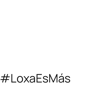
s #LoxaEsMás